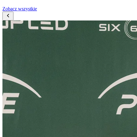
Zobacz wszystkie