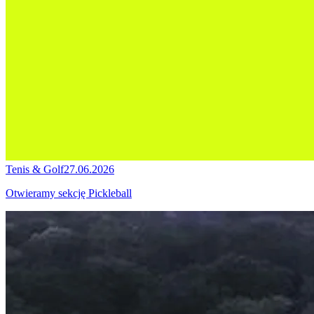
Tenis & Golf
27.06.2026
Otwieramy sekcję Pickleball