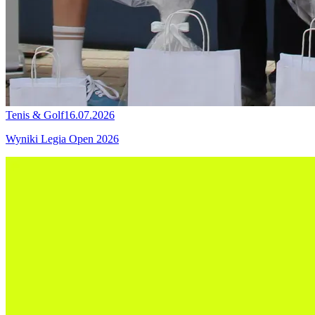
Tenis & Golf
16.07.2026
Wyniki Legia Open 2026