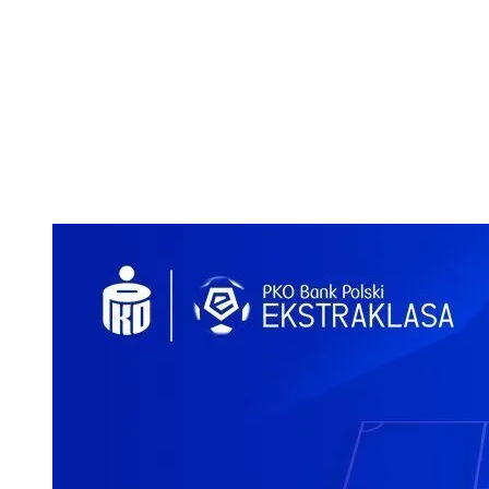
Najlepsza jedenastka 28. kolejki PKO BP
Ekstraklasy:
Bielica - Zator, Ghita, Bergstrom, Katranis -
Tomasiewicz, Sousa -
Wszołek
, Szczepański,
Ameyaw - Zrelak.