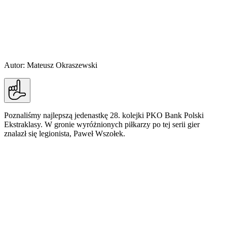
Autor: Mateusz Okraszewski
Poznaliśmy najlepszą jedenastkę 28. kolejki PKO Bank Polski
Ekstraklasy. W gronie wyróżnionych piłkarzy po tej serii gier
znalazł się legionista, Paweł Wszołek.
Poznaliśmy najlepszą jedenastkę 28. kolejki PKO
Bank Polski Ekstraklasy. W gronie wyróżnionych
piłkarzy po tej serii gier znalazł się legionista,
Paweł Wszołek. Gratulujemy!