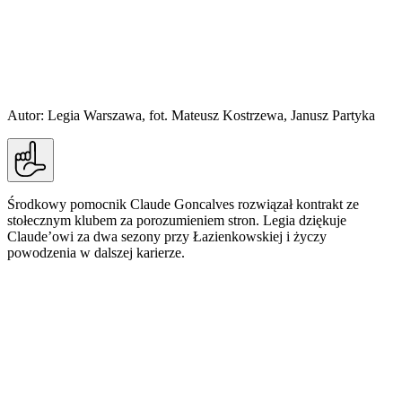
Autor: Legia Warszawa, fot. Mateusz Kostrzewa, Janusz Partyka
Środkowy pomocnik Claude Goncalves rozwiązał kontrakt ze
stołecznym klubem za porozumieniem stron. Legia dziękuje
Claude’owi za dwa sezony przy Łazienkowskiej i życzy
powodzenia w dalszej karierze.
32-letni Goncalves trafił do Legii w lipcu 2024
roku. Z drużyną wygrał Puchar Polski w 2025 roku