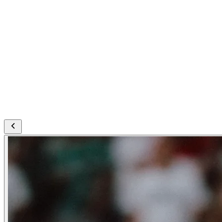
i awansował do ćwierćfinału Ligi Konferencji UEFA.
W Legii zagrał 45 meczów, w których zdobył dwie
bramki i zaliczył cztery asysty.
Klub życzy Claude’owi sukcesów w dalszej
karierze.