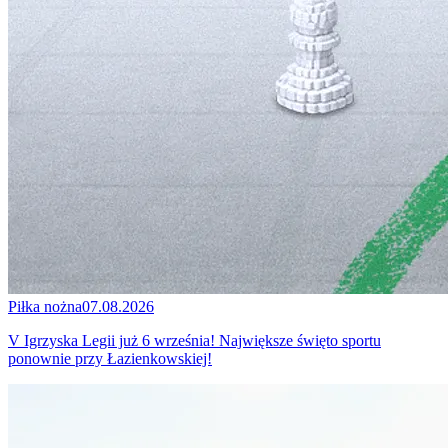
Piłka nożna
07.08.2026
V Igrzyska Legii już 6 września! Największe święto sportu
ponownie przy Łazienkowskiej!