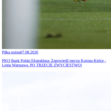
Piłka nożna
07.08.2026
PKO Bank Polski Ekstraklasa: Zapowiedź meczu Korona Kielce -
Legia Warszawa. PO TRZECIE ZWYCIĘSTWO!