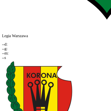
Legia Warszawa
--
d
:
--
g
:
--
m
:
--
s