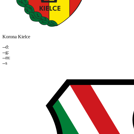
Korona Kielce
--
d
:
--
g
:
--
m
:
--
s